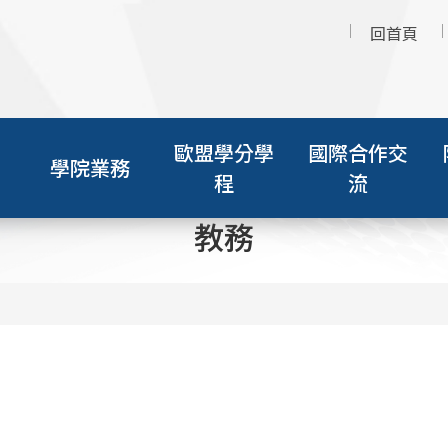
回首頁
歐盟學分學
國際合作交
學院業務
程
流
教務