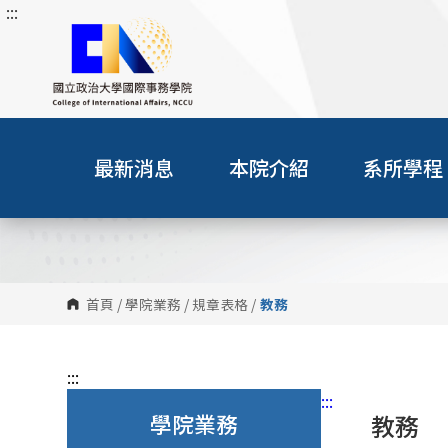
:::
跳
到
主
要
內
容
區
最新消息
本院介紹
系所學程
塊
首頁
/
學院業務
/
規章表格
/
教務
:::
:::
學院業務
教務