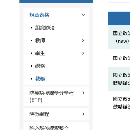
規章表格
組織辦法
國立政
教師
（new
學生
國立政
總務
國立政
教務
鼓勵辦
院英語授課學分學程
國立政
(ETP)
鼓勵辦
院微學程
院必群修課程整合