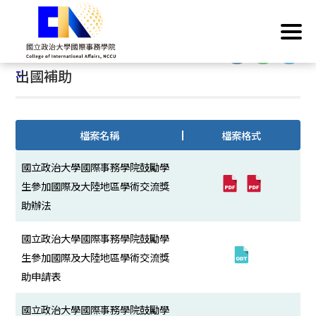
跳
首頁
/
學院業務
/
規章表格
/
學生
/
出國補助
到
主
:::
要
:::
出國補助
內
容
區
塊
檔案名稱
檔案格式
國立政治大學國際事務學院鼓勵學
生參加國際及大陸地區學術交流獎
助辦法
國立政治大學國際事務學院鼓勵學
生參加國際及大陸地區學術交流獎
助申請表
國立政治大學國際事務學院鼓勵學