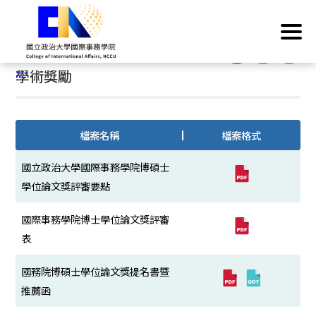
跳
首頁
/
學院業務
/
規章表格
/
學生
/
學術獎勵
到
主
:::
要
:::
學術獎勵
內
容
區
塊
檔案名稱
檔案格式
國立政治大學國際事務學院博碩士
學位論文獎評審要點
國際事務學院博士學位論文獎評審
表
國務院博碩士學位論文獎提名書暨
推薦函