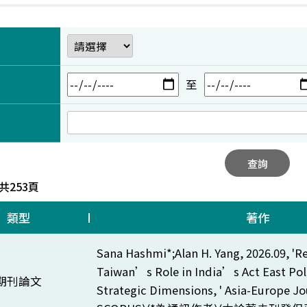
至
查詢
 共253頁
類型
著作
Sana Hashmi*;Alan H. Yang, 2026.09, 'R
Taiwan’s Role in India’s Act East Po
期刊論文
Strategic Dimensions, ' Asia-Europe Jou