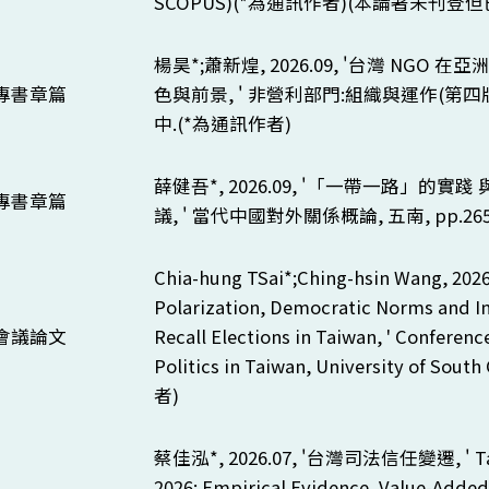
SCOPUS)(*
為通訊作者)(本論著未刊登但
楊昊*;蕭新煌, 2026.09, '台灣
NGO
在亞洲
專書章篇
色與前景, ' 非營利部門:組織與運作(第四版)
中.(*為通訊作者)
薛健吾*, 2026.09, '「一帶一路」的
專書章篇
議, ' 當代中國對外關係概論, 五南,
pp.265
Chia-hung TSai*;Ching-hsin Wang, 2026.
Polarization, Democratic Norms and In
會議論文
Recall Elections in Taiwan, ' Conferenc
Politics in Taiwan, University of South 
者)
蔡佳泓*, 2026.07, '台灣司法信任變遷, '
T
2026: Empirical Evidence, Value-Adde