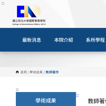
:::
跳
到
主
要
內
容
區
最新消息
本院介紹
系所學程
塊
首頁
/
學術成果
/
教師著作
:::
:::
學術成果
教師著