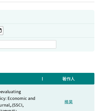
著作人
eevaluating
licy: Economic and
楊昊
rnal,.(SSCI,