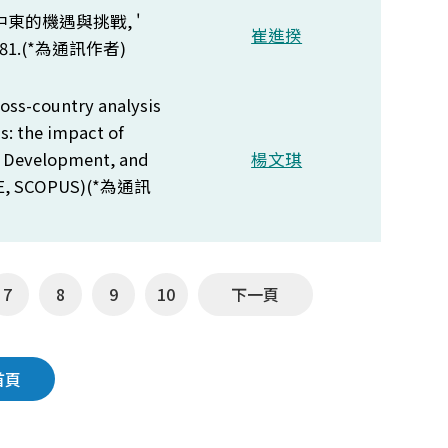
在中東的機遇與挑戰, '
崔進揆
81.(*
為通訊作者)
ross-country analysis
s: the impact of
, Development, and
楊文琪
IE, SCOPUS)(*
為通訊
7
8
9
10
下一頁
首頁