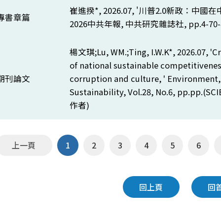
崔進揆*, 2026.07, '川普2.0新政：中國
專書章篇
2026中共年報, 中共研究雜誌社,
pp.4-70-
楊文琪;
Lu, WM.;Ting, I.W.K*, 2026.07, 'C
of national sustainable competitivenes
期刊論文
corruption and culture, ' Environment
Sustainability, Vol.28, No.6, pp.pp.(SC
作者)
上一頁
1
2
3
4
5
6
回上頁
回