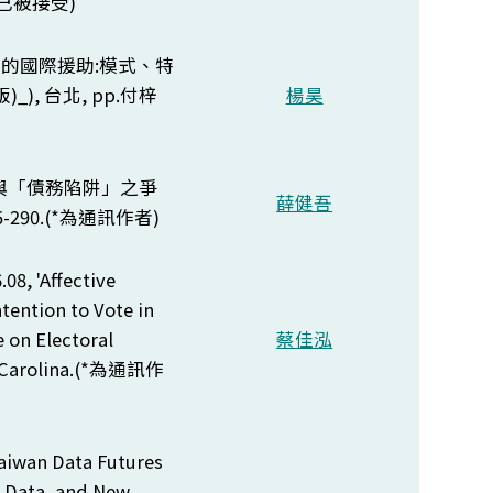
已被接受)
的國際援助:模式、特
_), 台北,
pp.
付梓
楊昊
實踐 與「債務陷阱」之爭
薛健吾
-290.(*
為通訊作者)
08, 'Affective
tention to Vote in
e on Electoral
蔡佳泓
Carolina.(*
為通訊作
aiwan Data Futures
d Data, and New