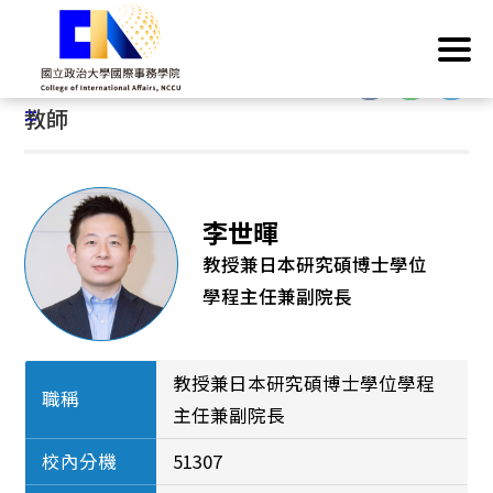
跳
首頁
/
本院介紹
/
本院教師
/
教師
到
主
:::
要
:::
教師
內
容
區
塊
李世暉
教授兼日本研究碩博士學位
學程主任兼副院長
教授兼日本研究碩博士學位學程
職稱
主任兼副院長
校內分機
51307