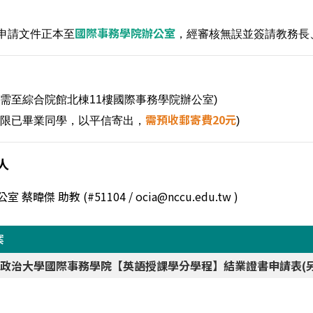
國際事務學院辦公室
申請文件正本至
，經審核無誤並簽請教務長
(需至綜合院館北棟11樓國際事務學院辦公室)
需預收郵寄費20元
(限已畢業同學，以平信寄出，
)
人
室 蔡暐傑 助教 (#51104 / ocia@nccu.edu.tw )
案
政治大學國際事務學院【英語授課學分學程】結業證書申請表(另