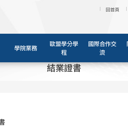
回首頁
歐盟學分學
國際合作交
學院業務
程
流
結業證書
書