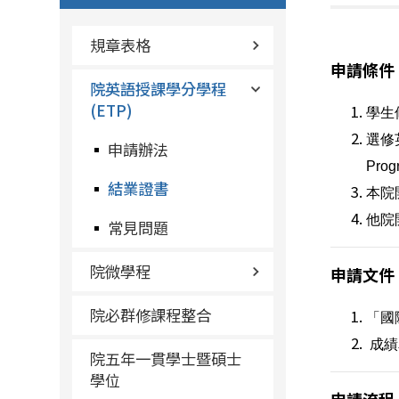
規章表格
申請條件
院英語授課學分學程
(ETP)
學生
選修
申請辦法
Pr
結業證書
本院
他院
常見問題
院微學程
申請文件
院必群修課程整合
「國
成績
院五年一貫學士暨碩士
學位