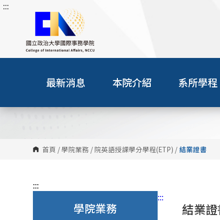
:::
跳
到
主
要
內
容
區
最新消息
本院介紹
系所學程
塊
首頁
/
學院業務
/
院英語授課學分學程(ETP)
/
結業證書
:::
:::
學院業務
結業證