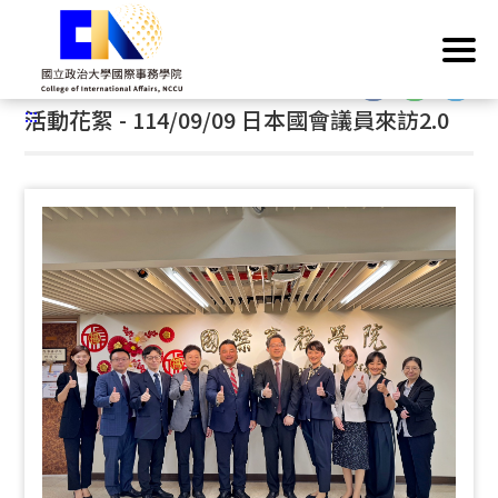
跳
首頁
/
活動成果
/
活動花絮
到
主
:::
要
:::
活動花絮 - 114/09/09 日本國會議員來訪2.0
內
容
區
塊