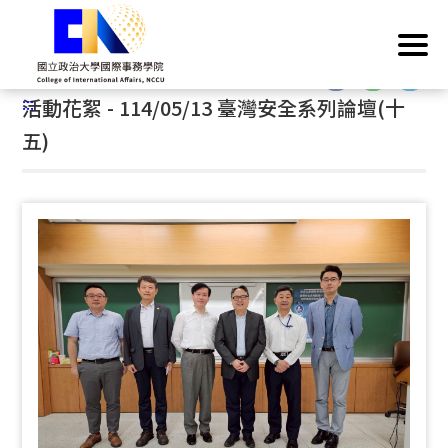
跳
首頁
/
活動成果
/
活動花絮
到
主
:::
要
:::
活動花絮 - 114/05/13 臺灣安全系列論壇(十
內
容
五)
區
塊