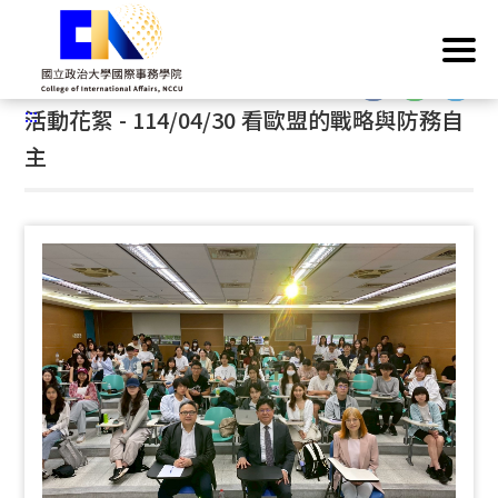
跳
首頁
/
活動成果
/
活動花絮
到
主
:::
要
:::
活動花絮 - 114/04/30 看歐盟的戰略與防務自
內
容
主
區
塊