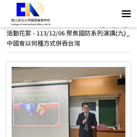
跳
首頁
/
活動成果
/
活動花絮
到
主
:::
要
:::
活動花絮 - 113/12/06 聚焦國防系列演講(九)_
內
容
中國會以何種方式併吞台灣
區
塊