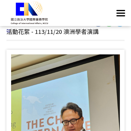
跳
首頁
/
活動成果
/
活動花絮
到
主
:::
要
:::
活動花絮 - 113/11/20 澳洲學者演講
內
容
區
塊