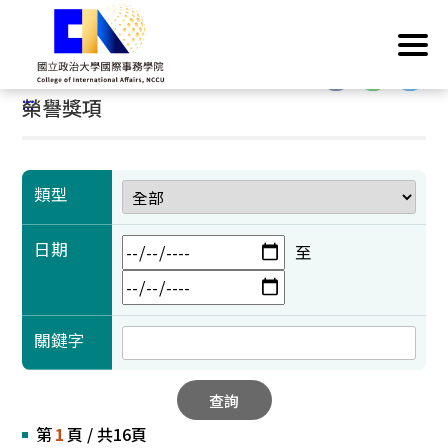
跳
首頁
/
學術成果
/
榮譽獎項
到
主
:::
要
:::
榮譽獎項
內
容
區
塊
類型
日期
至
關鍵字
查詢
第
1
頁 / 共16頁